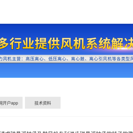
开户app
技术资料