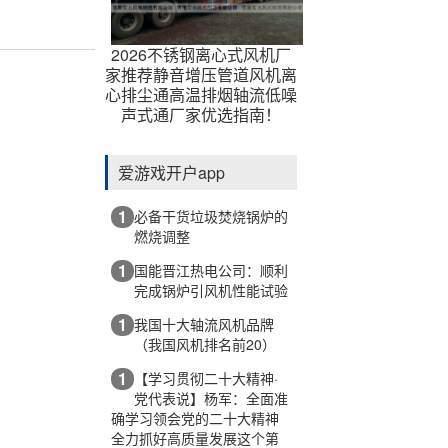
2026不锈钢离心式风机厂
家推荐静音增压管道风机离
心排尘通高温排烟轴流低噪
声式通厂家优选指南！
爱游戏开户app
1
必备干货垃圾焚烧锅炉的
燃烧调整
1
国能晋江热电公司：顺利
完成锅炉引风机性能试验
1
我国十大轴流风机品牌
（我国风机排名前20）
1
【学习贯彻二十大精神·
党代表说】杨军：全面准
确学习领会党的二十大精神
全力抓好高质量发展这个第