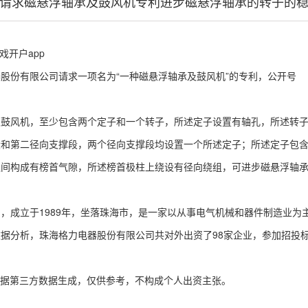
请求磁悬浮轴承及鼓风机专利进步磁悬浮轴承的转子的
戏开户app
份有限公司请求一项名为“一种磁悬浮轴承及鼓风机”的专利，公开号
风机，至少包含两个定子和一个转子，所述定子设置有轴孔，所述转子
段和第二径向支撑段，两个径向支撑段均设置一个所述定子；所述定子包
之间构成有榜首气隙，所述榜首极柱上绕设有径向绕组，可进步磁悬浮轴
成立于1989年，坐落珠海市，是一家以从事电气机械和器件制造业为
查大数据分析，珠海格力电器股份有限公司共对外出资了98家企业，参加招投标项
据第三方数据生成，仅供参考，不构成个人出资主张。