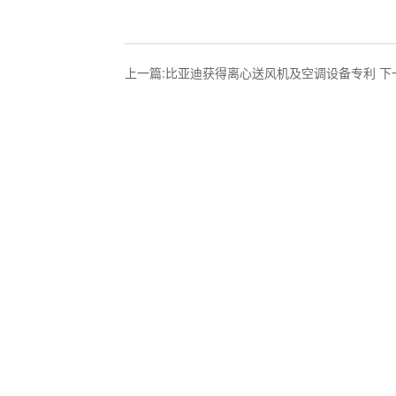
上一篇:
比亚迪获得离心送风机及空调设备专利
下