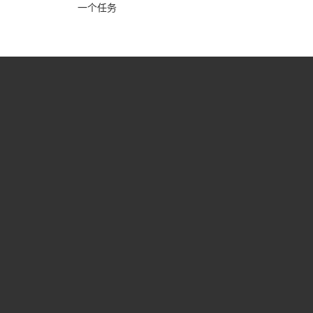
一个任务
联系我们
网站地图
系我们
名称：
爱游戏官网开户app_爱游戏注册网址
电话：
186-6378-3607
电话：
133-2512-2131