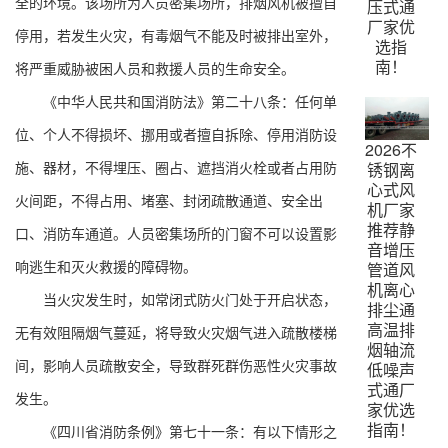
全的环境。该场所为人员密集场所，排烟风机被擅自
压式通
厂家优
停用，若发生火灾，有毒烟气不能及时被排出室外，
选指
南！
将严重威胁被困人员和救援人员的生命安全。
《中华人民共和国消防法》第二十八条：任何单
位、个人不得损坏、挪用或者擅自拆除、停用消防设
2026不
施、器材，不得埋压、圈占、遮挡消火栓或者占用防
锈钢离
心式风
火间距，不得占用、堵塞、封闭疏散通道、安全出
机厂家
推荐静
口、消防车通道。人员密集场所的门窗不可以设置影
音增压
响逃生和灭火救援的障碍物。
管道风
机离心
当火灾发生时，如常闭式防火门处于开启状态，
排尘通
高温排
无有效阻隔烟气蔓延，将导致火灾烟气进入疏散楼梯
烟轴流
间，影响人员疏散安全，导致群死群伤恶性火灾事故
低噪声
式通厂
发生。
家优选
指南！
《四川省消防条例》第七十一条：有以下情形之