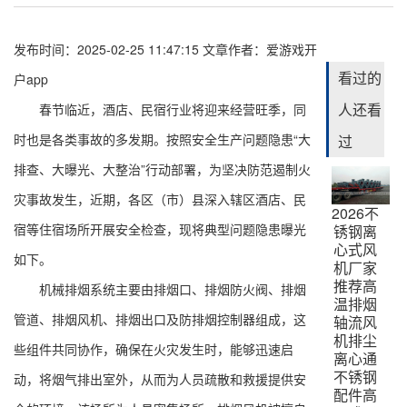
发布时间：2025-02-25 11:47:15
文章作者：
爱游戏开
看过的
户app
人还看
春节临近，酒店、民宿行业将迎来经营旺季，同
时也是各类事故的多发期。按照安全生产问题隐患“大
过
排查、大曝光、大整治”行动部署，为坚决防范遏制火
灾事故发生，近期，各区（市）县深入辖区酒店、民
2026不
宿等住宿场所开展安全检查，现将典型问题隐患曝光
锈钢离
心式风
如下。
机厂家
推荐高
机械排烟系统主要由排烟口、排烟防火阀、排烟
温排烟
管道、排烟风机、排烟出口及防排烟控制器组成，这
轴流风
机排尘
些组件共同协作，确保在火灾发生时，能够迅速启
离心通
不锈钢
动，将烟气排出室外，从而为人员疏散和救援提供安
配件高