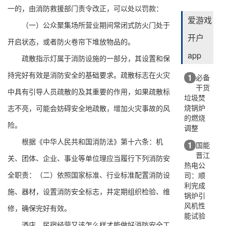
一的，由消防救援部门责令改正，可以处以罚款：
爱游戏
（一）公众聚集场所营业期间常闭式防火门处于
开户
开启状态，或者防火卷帘下堆放物品的。
app
疏散指示灯属于消防设施的一部分，其设置和保
持完好有效是消防安全的基础要求。疏散标志在火灾
1
必备
干货
中具有引导人员疏散的及其重要的作用，如果疏散标
垃圾焚
烧锅炉
志不亮，可能会妨碍安全地疏散，增加火灾事故的风
的燃烧
险。
调整
根据《中华人民共和国消防法》第十六条：机
1
国能
晋江
关、团体、企业、事业等单位理应当履行下列消防安
热电公
全职责：（二）依照国家标准、行业标准配置消防设
司：顺
利完成
施、器材，设置消防安全标志，并定期组织检验、维
锅炉引
风机性
修，确保完好有效。
能试验
酒店、民宿经营又该怎么样才能做好消防安全工