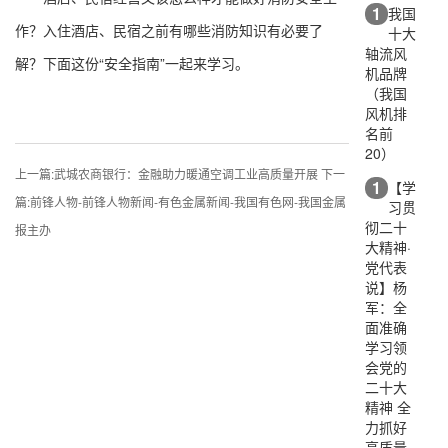
1
我国
作？入住酒店、民宿之前有哪些消防知识有必要了
十大
轴流风
解？下面这份“安全指南”一起来学习。
机品牌
（我国
风机排
名前
20）
上一篇:
武城农商银行：金融助力暖通空调工业高质量开展
下一
1
【学
篇:
前锋人物-前锋人物新闻-有色金属新闻-我国有色网-我国金属
习贯
彻二十
报主办
大精神·
党代表
说】杨
军：全
面准确
学习领
会党的
二十大
精神 全
力抓好
高质量