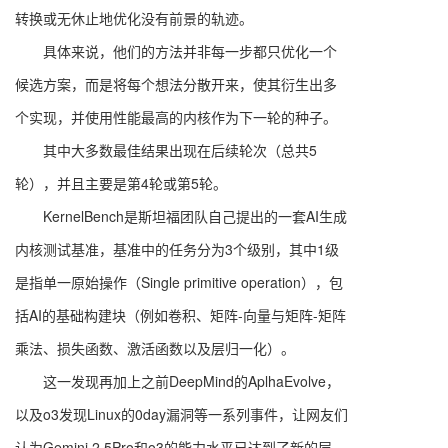
转换或无休止地优化没有前景的轨迹。
具体来说，他们的方法并非每一步都只优化一个
候选方案，而是将每个想法分散开来，使其衍生出多
个实现，并使用性能最高的内核作为下一轮的种子。
其中大多数最佳结果出现在后续轮次（总共5
轮），并且主要是第4轮或第5轮。
KernelBench是斯坦福团队自己提出的一套AI生成
内核测试基准，基准中的任务分为3个级别，其中1级
是指单一原始操作（Single primitive operation），包
括AI的基础构建块（例如卷积、矩阵-向量与矩阵-矩阵
乘法、损失函数、激活函数以及层归一化）。
这一发现再加上之前DeepMind的AplhaEvolve，
以及o3发现Linux的0day漏洞等一系列事件，让网友们
认为Gemini 2.5Pro和o3的能力水平已达到了新的层