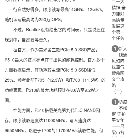
二十大
精神 全
行自然好得多，顺序读写最高14GB/s、12GB/s，
力抓好
随机读写最高均为250万IOPS。
高质量
发展这
不过，Realtek没有给出它的时间表，只是说还在
个第一
个任务
规划中，自然要等更久。
1
新大
据官方，作为美光第三款PCIe 5.0 SSD产品，
线通
P510最大的技术亮点在于出色的能耗控制。官方多个
风幻阵
找煞气
方面数据显示，其功耗较主流PCIe 5.0 SSD降低
使命图
文全攻
25%。参考此前T705（12.3W）和T700（11.5W）的
略
功耗表现，P510的最大功耗预计在8.6W至9.2W之
（二）
间。
1
防疫
不松
性能方面，P510搭载美光第九代TLC NAND闪
懈 守护
平安年
存，顺序读取速度达11000MB/s，写入速度达
——吕
9550MB/s，略逊于T700的11700MB/s读取性能，但
梁市各