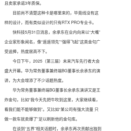
且卖家承诺3年质保。
目前尚不清楚这种卡是哪里来的，毕竟线没有这
样的设计，而有类似设计的只有RTX PRO专业卡。
快科技5月31日消息，余承东在业内向来以“大嘴”
企业家形象闻名，像“遥遥领先”“强得飞起”这类金句广
受追捧，热度居高不下。
今日下午，2025（第三届）未来汽车先行者大会
盛大开幕。华为常务董事兼终端BG董事长余承东的演
讲，为大会增添了不少话题热度。
华为常务董事兼终端BG董事长余承东演讲又是王
炸金句，比如“我今天先把牛吹到这里，大家继续看，
看我们能不能够做到”。又比如“某公司有强大流量 只
做一款车就卖爆了”足以刷新他的金句库。
在谈到“五界”相关话题时，余承东再次贡献出独到