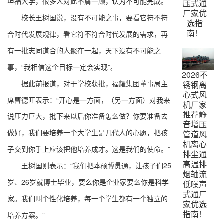
坦福大学，很多人对此不屑一顾，认为不可能完成。
压式通
厂家优
校长王树国说，没有不可能之事，要看它符不符
选指
南！
合时代发展规律，看它符不符合时代发展的需求，再
有一批志同道合的人聚在一起，天下没有不可能之
事，“我相信这个目标一定会实现”。
2026不
据此前报道，对于学校获批，福耀集团董事局主
锈钢离
心式风
席曹德旺表示：“开心是一方面，（另一方面）对我来
机厂家
推荐静
说压力巨大，批下来以后你准备怎么做？你要准备去
音增压
做好，我们要培养一个大学生是几代人的心愿，把孩
管道风
机离心
子交到你手上应该把他培养成才。这是我们的使命。”
排尘通
高温排
王树国则表示：“我们把本硕博贯通，让孩子们25
烟轴流
岁、26岁就博士毕业，要么你是企业家要么你是科学
低噪声
式通厂
家。我们叫个性化培养，每一个学生都有一个独立的
家优选
指南！
培养方案。”