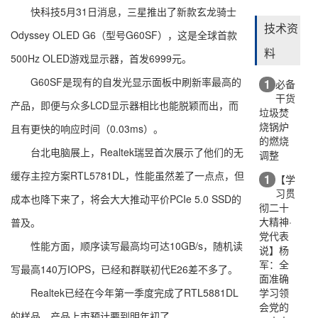
快科技5月31日消息，三星推出了新款玄龙骑士
技术资
Odyssey OLED G6（型号G60SF），这是全球首款
料
500Hz OLED游戏显示器，首发6999元。
G60SF是现有的自发光显示面板中刷新率最高的
1
必备
干货
产品，即便与众多LCD显示器相比也能脱颖而出，而
垃圾焚
烧锅炉
且有更快的响应时间（0.03ms）。
的燃烧
台北电脑展上，Realtek瑞昱首次展示了他们的无
调整
缓存主控方案RTL5781DL，性能虽然差了一点点，但
1
【学
习贯
成本也降下来了，将会大大推动平价PCIe 5.0 SSD的
彻二十
大精神·
普及。
党代表
性能方面，顺序读写最高均可达10GB/s，随机读
说】杨
军：全
写最高140万IOPS，已经和群联初代E26差不多了。
面准确
学习领
Realtek已经在今年第一季度完成了RTL5881DL
会党的
的样品，产品上市预计要到明年初了。