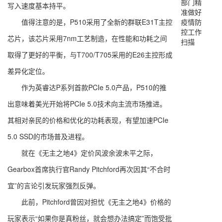
部门精
写入速度基本持平。
准做好
疫情防
值得注意的是，P510采用了全新的群联E31T主控
控工作
芯片，该芯片采用7nm工艺制造，在性能和功耗之间
扫描
取得了更好的平衡，与T700/T705采用的E26主控形成
差异化定位。
作为英睿达P系列首款PCIe 5.0产品，P510的推
出意味着美光开始将PCIe 5.0技术向主流市场推进。
其相对亲民的价格和优化的功耗表现，有望加速PCIe
5.0 SSD的市场普及进程。
就在《无主之地4》定价风波余波未平之际，
Gearbox首席执行官Randy Pitchford再次因其“不合时
宜”的言论引发玩家强烈反弹。
此前，Pitchford曾因对担忧《无主之地4》价格的
玩家表示“如果你是真粉丝，就会想办法搞定”而饱受批