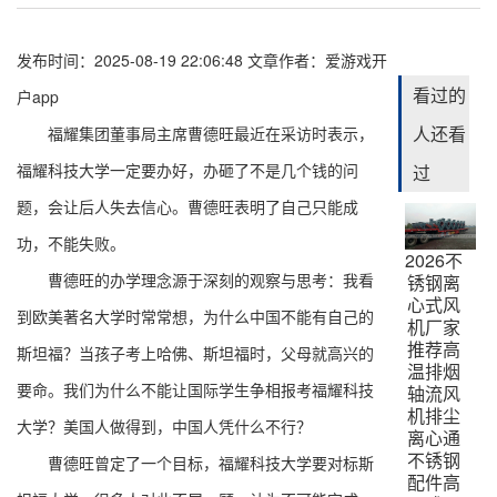
发布时间：2025-08-19 22:06:48
文章作者：
爱游戏开
看过的
户app
人还看
福耀集团董事局主席曹德旺最近在采访时表示，
福耀科技大学一定要办好，办砸了不是几个钱的问
过
题，会让后人失去信心。曹德旺表明了自己只能成
功，不能失败。
2026不
曹德旺的办学理念源于深刻的观察与思考：我看
锈钢离
心式风
到欧美著名大学时常常想，为什么中国不能有自己的
机厂家
推荐高
斯坦福？当孩子考上哈佛、斯坦福时，父母就高兴的
温排烟
要命。我们为什么不能让国际学生争相报考福耀科技
轴流风
机排尘
大学？美国人做得到，中国人凭什么不行？
离心通
不锈钢
曹德旺曾定了一个目标，福耀科技大学要对标斯
配件高