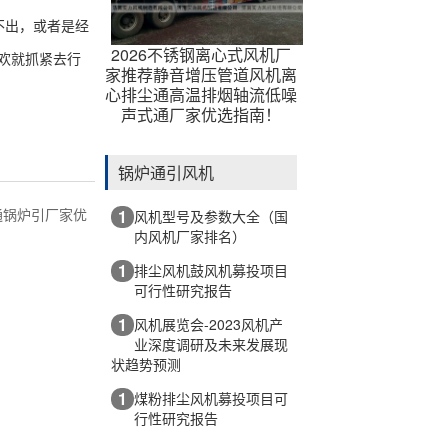
不出，或者是经
2026不锈钢离心式风机厂
喜欢就抓紧去行
家推荐静音增压管道风机离
心排尘通高温排烟轴流低噪
声式通厂家优选指南！
锅炉通引风机
通锅炉引厂家优
1
风机型号及参数大全（国
内风机厂家排名）
1
排尘风机鼓风机募投项目
可行性研究报告
1
风机展览会-2023风机产
业深度调研及未来发展现
状趋势预测
1
煤粉排尘风机募投项目可
行性研究报告