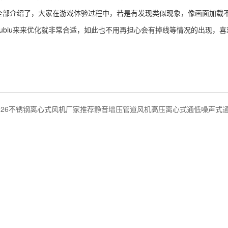
全部介绍了，大家在游戏体验过程中，若是有发现类似现象，像画面加载
ubiu来来优化就非常合适，如此也不用再担心会有掉线等情况的出现，
026不锈钢离心式风机厂家推荐静音增压管道风机高压离心式通低噪声式