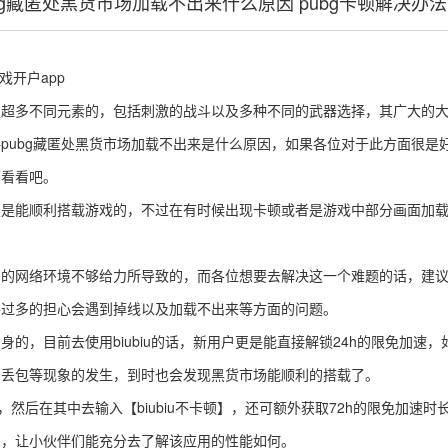
bg藏匿处黑货市场加载不出来什么原因 pubg卡顿解决办
戏开户app
多不同元素的，包括刺激的战斗以及多种不同的武器选择，其广大的大
pubg藏匿处黑货市场加载不出来是什么原因，如果各位对于此方面很是
下看看吧。
能顺利搭载游戏的，不过在有时候出现卡顿或者是游戏中部分画面加载
络环境不够给力所导致的，而各位想要去解决这一个难题的话，建议是使用
要过多的担心会遇到掉线以及加载不出来等方面的问题。
，目前去使用biubiu的话，新用户更是能直接解锁24h的限免加速，
和丢包等现象的发生，到时也会发现黑货市场能顺利的搭载了。
然后在其中去输入【biubiu不卡顿】，还可额外获取72h的限免加速时
的，让小伙伴们能充分去了解该应用的性能如何。