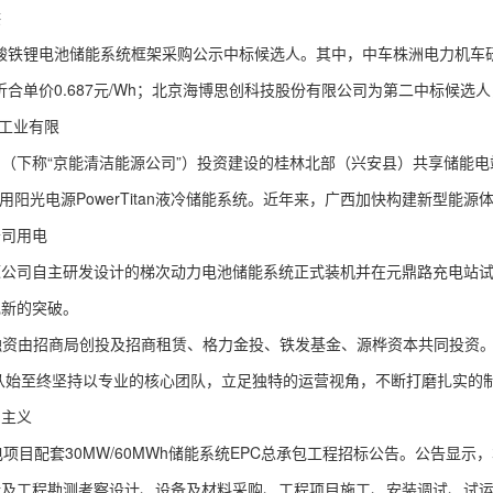
供
酸铁锂电池储能系统框架采购公示中标候选人。其中，中车株洲电力机车
，折合单价0.687元/Wh；北京海博思创科技股份有限公司为第二中标候选
车工业有限
下称“京能清洁能源公司”）投资建设的桂林北部（兴安县）共享储能电
采用阳光电源PowerTitan液冷储能系统。近年来，广西加快构建新型能源
公司用电
司自主研发设计的梯次动力电池储能系统正式装机并在元鼎路充电站试
现新的突破。
融资由招商局创投及招商租赁、格力金投、铁发基金、源桦资本共同投资
来从始至终坚持以专业的核心团队，立足独特的运营视角，不断打磨扎实的
期主义
配套30MW/60MWh储能系统EPC总承包工程招标公告。公告显示
涉及工程勘测考察设计、设备及材料采购、工程项目施工、安装调试、试