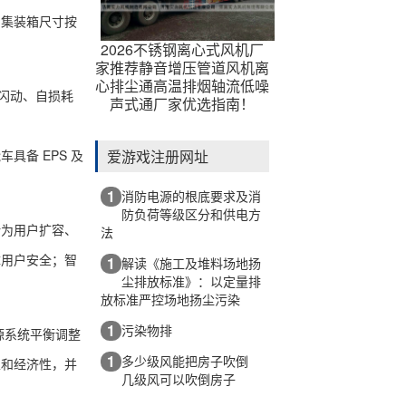
。集装箱尺寸按
2026不锈钢离心式风机厂
家推荐静音增压管道风机离
心排尘通高温排烟轴流低噪
闪动、自损耗
声式通厂家优选指南！
爱游戏注册网址
备 EPS 及
1
消防电源的根底要求及消
防负荷等级区分和供电方
为用户扩容、
法
障用户安全；智
1
解读《施工及堆料场地扬
尘排放标准》：以定量排
放标准严控场地扬尘污染
1
污染物排
源系统平衡调整
1
多少级风能把房子吹倒
性和经济性，并
几级风可以吹倒房子