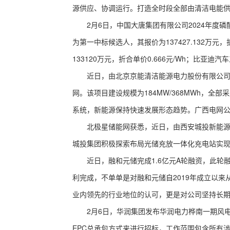
源供应、协调运行。打造全时段全部由清洁电能
2月6日，中国大唐集团有限公司2024年度磷
为第一中标候选人，其报价为137427.132万元
133120万元，折合单价0.666元/Wh；比亚迪汽
近日，由北京京能清洁能源电力股份有限公司（
网。该项目建设规模为184MW/368MWh，全部
系统，新能源保持快速发展形态趋势。广西电网
北极星储能网获悉，近日，由西安城投新能源公
城投集团积极探索布局光储充放一体化充电站实
近日，融和元储完成1.6亿元A轮融资，此轮
利完成，不单单是对融和元储自2019年成立以
业内领先的行业地位的认可，更是对公司坚持长
2月6日，华润集团发布华润电力桦南一期风电项目
EPC总承包方式来进行招标，工作范围包含所有