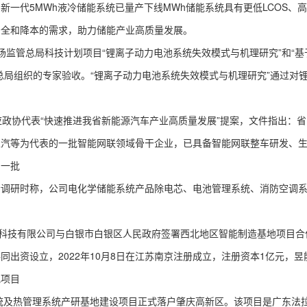
代5MWh液冷储能系统已量产下线MWh储能系统具有更低LCOS、
安全和降本的需求，助力储能产业高质量发展。
场监管总局科技计划项目“锂离子动力电池系统失效模式与机理研究”和“
总局组织的专家验收。“锂离子动力电池系统失效模式与机理研究”通过对
政协代表“快速推进我省新能源汽车产业高质量发展”提案，文件指出：省
上汽等为代表的一批智能网联领域骨干企业，已具备智能网联整车研发、
的一批
研时称，公司电化学储能系统产品除电芯、电池管理系统、消防空调系
科技有限公司与白银市白银区人民政府签署西北地区智能制造基地项目合
出资设立，2022年10月8日在江苏南京注册成立，注册资本1亿元，
地项目
统及热管理系统产研基地建设项目正式落户肇庆高新区。该项目是广东法