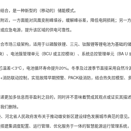
结合，是一种新型的（移动的）储能模式。
近，一方面能对凤凰变削峰填谷，缓解峰谷差，降低电网损耗；另一方
源或应急电源，提升该区域的供电可靠性。
市场三级架构，适用于以磷酸铁锂、三元、钛酸锂等锂电池为基础的储
块）、电池簇管理单元（BCU 或主控模块）、系统总控管理单元（BA U
温差＜3℃，电池循环寿命提升20%。冬季及过渡季节直接采用自然冷
+消防联动控制，实现故障早期预警、PACK级消防，结合热失控模型、
更加多信息而非盈利之目的，同时并不意味着赞成其观点或证实其描述
系我们删除。
、河北省人民政府发布关于推动雄安新区建设绿色发展城市典范的意见
，搭建集调度配置、运行管理、优化服务于一体的智慧能源运行管理系统