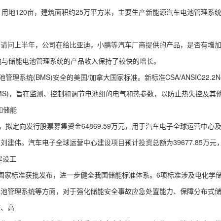
用地120亩，建筑面积约25万平方米，主要生产新能源汽车电池管理系
问上半年，公司在给比亚迪，小鹏等汽车厂商提供的产品，是否有增加
池与储能电池管理系统的产品收入保持了较快的增长。
统(BMS)安全的美国/加拿大国家标准。新标准CSA/ANSIC22.2No
BMS)，旨在监测、控制和调节电池组的电气和热参数，以防止热失控及其
如储能
定向发行股票募集资金64869.59万元，用于汽车电子全球运营中心
建伟。汽车电子全球运营中心建设项目预计投资总额为39677.85万元
建设工
家标准获批发布，进一步健全我国储能标准体系。6项标准涉及电化学
电池管理系统等方面，对于强化储能安全事故应急处置能力、保障分布式
济、高