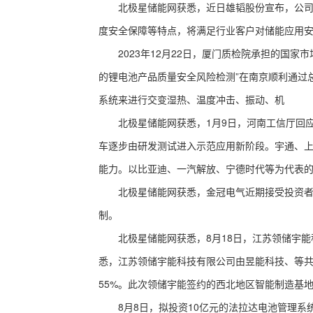
北极星储能网获悉，近日雄韬股份宣布，公司新一
度安全保障等特点，将满足行业客户对储能应用
2023年12月22日，厦门质检院承担的国家市
的锂电池产品质量安全风险检测”在南京顺利通过
系统来进行交变湿热、温度冲击、振动、机
北极星储能网获悉，1月9日，河南工信厅回应
车逐步由研发测试进入示范应用新阶段。宇通、
能力。以比亚迪、一汽解放、宁德时代等为代表
北极星储能网获悉，金冠电气近期接受投资者调
制。
北极星储能网获悉，8月18日，江苏领储宇能
悉，江苏领储宇能科技有限公司由昱能科技、等共同
55%。此次领储宇能签约的西北地区智能制造基
8月8日，拟投资10亿元的法拉达电池管理系